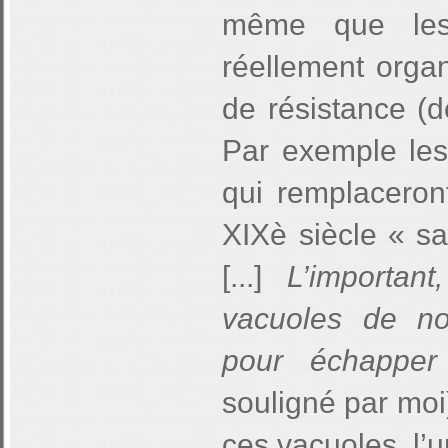
même que les 
réellement orga
de résistance (d
Par exemple les 
qui remplaceron
XIXè siècle « s
[...]
L’importan
vacuoles de non
pour échapper
souligné par moi
ces vacuoles, l’u