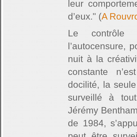
leur comporteme
d’eux." (
A Rouvr
Le contrôle
l’autocensure, p
nuit à la créativ
constante n’es
docilité, la seul
surveillé à to
Jérémy Bentham à
de 1984, s’appui
peut être surve