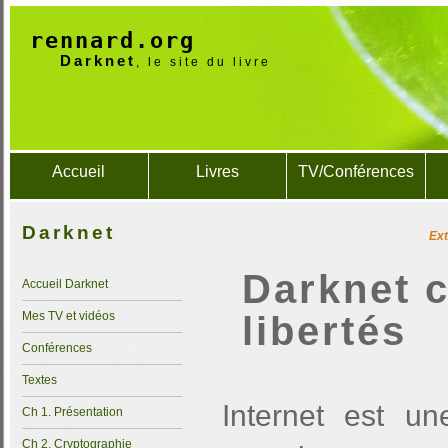
rennard.org
Darknet
, le site du livre
Accueil
Livres
TV/Conférences
Darknet
Ext
Darknet c
Accueil Darknet
Mes TV et vidéos
libertés
Conférences
Textes
Internet est un
Ch 1. Présentation
Ch 2. Cryptographie