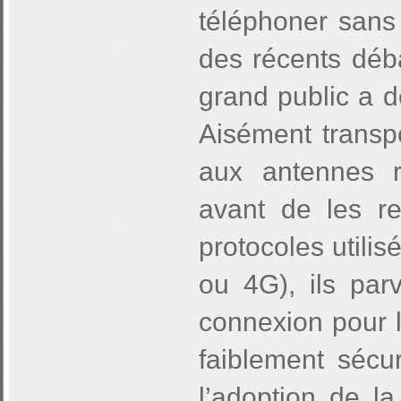
téléphoner sans 
des récents déba
grand public a d
Aisément transpo
aux antennes r
avant de les r
protocoles utili
ou 4G), ils parv
connexion pour l
faiblement sécu
l’adoption de la