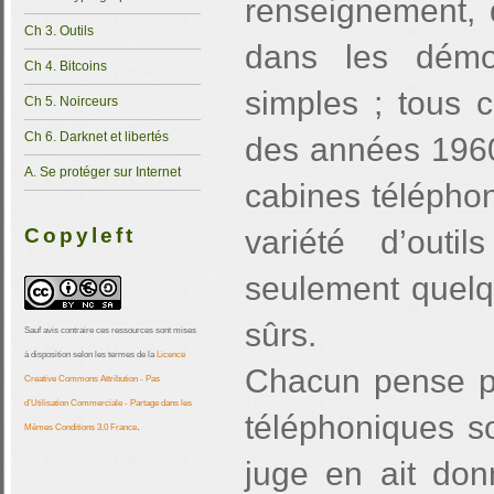
renseignement, 
Ch 3. Outils
dans les démoc
Ch 4. Bitcoins
simples ; tous 
Ch 5. Noirceurs
Ch 6. Darknet et libertés
des années 1960 
A. Se protéger sur Internet
cabines téléphon
Copyleft
variété d’outi
seulement quelq
sûrs.
Sauf avis contraire ces ressources sont mises
à disposition selon les termes de la
Licence
Chacun pense p
Creative Commons Attribution - Pas
d’Utilisation Commerciale - Partage dans les
téléphoniques so
.
Mêmes Conditions 3.0 France
juge en ait don